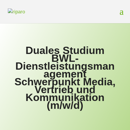
Duales Studium
BWL-
Dienstleistungsman
agement
Schwerpunkt Media,
Vertrieb und
Kommunikation
(m/w/d)